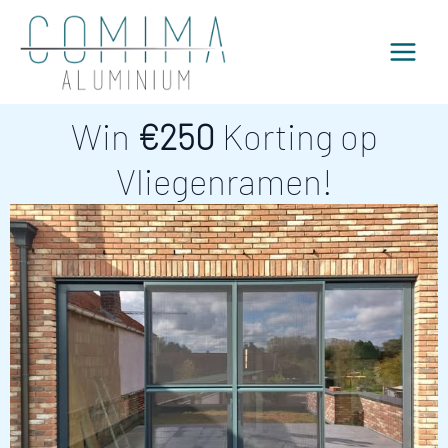
Ga
MAIN
naar
MEN
de
inhoud
Win
€250
Korting op
Vliegenramen!