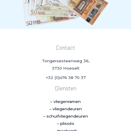
Contact
Tongersesteenweg 36,
3730 Hoeselt
+32 (0)476 38 70 37
Diensten
– vliegenramen
– vliegendeuren
– schuifvliegendeuren
– plissés
– maatwerk