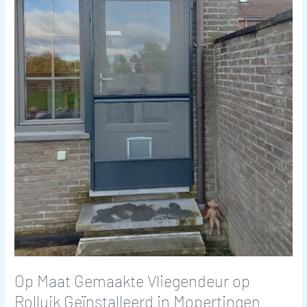
in
Mopertingen
Op Maat Gemaakte Vliegendeur op
Rolluik Geïnstalleerd in Mopertingen