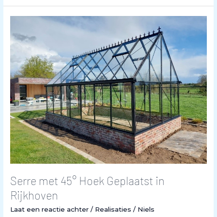
Serre
met
45°
Hoek
Geplaatst
in
Rijkhoven
Serre met 45° Hoek Geplaatst in
Rijkhoven
Laat een reactie achter
/
Realisaties
/
Niels