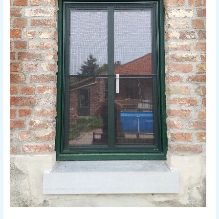
Geplaatst
in
Romershoven