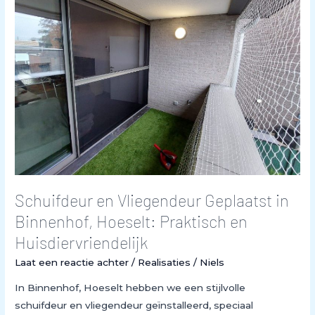
Vliegendeur
Geplaatst
in
Binnenhof,
Hoeselt:
Praktisch
en
Huisdiervriendelijk
Schuifdeur en Vliegendeur Geplaatst in
Binnenhof, Hoeselt: Praktisch en
Huisdiervriendelijk
Laat een reactie achter
/
Realisaties
/
Niels
In Binnenhof, Hoeselt hebben we een stijlvolle
schuifdeur en vliegendeur geïnstalleerd, speciaal