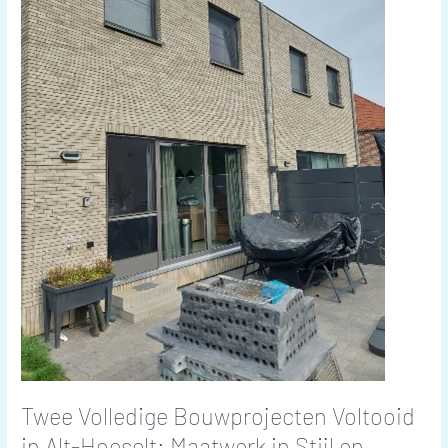
in
Alt-
Hoeselt:
Maatwerk
in
Stijl
en
Functionaliteit
Twee Volledige Bouwprojecten Voltooid
in Alt-Hoeselt: Maatwerk in Stijl en